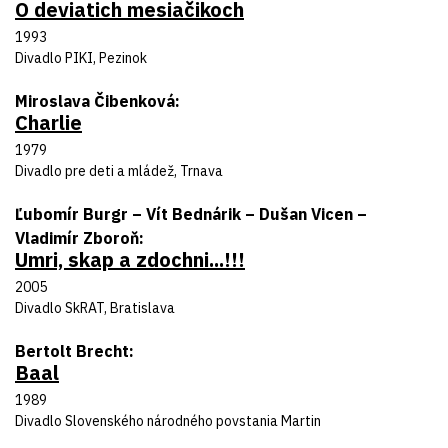
O deviatich mesiačikoch
Názov inscenácie
Rok uvedenia
1993
Divadlo
Divadlo PIKI, Pezinok
Autor predlohy
Miroslava Čibenková
Charlie
Názov inscenácie
Rok uvedenia
1979
Divadlo
Divadlo pre deti a mládež, Trnava
Autor predlohy
Ľubomír Burgr – Vít Bednárik – Dušan Vicen –
Vladimír Zboroň
Umri, skap a zdochni...!!!
Názov inscenácie
Rok uvedenia
2005
Divadlo
Divadlo SkRAT, Bratislava
Autor predlohy
Bertolt Brecht
Baal
Názov inscenácie
Rok uvedenia
1989
Divadlo
Divadlo Slovenského národného povstania Martin