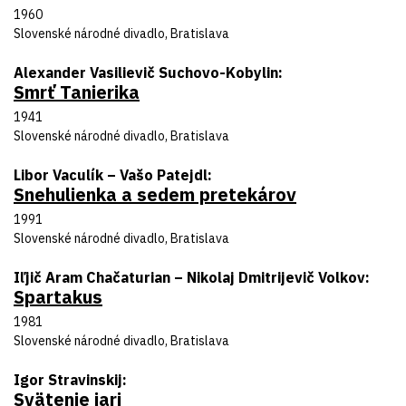
Rok uvedenia
1960
Divadlo
Slovenské národné divadlo, Bratislava
Autor predlohy
Alexander Vasilievič Suchovo-Kobylin
Smrť Tanierika
Názov inscenácie
Rok uvedenia
1941
Divadlo
Slovenské národné divadlo, Bratislava
Autor predlohy
Libor Vaculík – Vašo Patejdl
Snehulienka a sedem pretekárov
Názov inscenácie
Rok uvedenia
1991
Divadlo
Slovenské národné divadlo, Bratislava
Autor predlohy
Iľjič Aram Chačaturian – Nikolaj Dmitrijevič Volkov
Spartakus
Názov inscenácie
Rok uvedenia
1981
Divadlo
Slovenské národné divadlo, Bratislava
Autor predlohy
Igor Stravinskij
Svätenie jari
Názov inscenácie