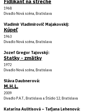
Fidlikant na streche
Názov inscenácie
Rok uvedenia
1968
Divadlo
Divadlo Nová scéna, Bratislava
Autor predlohy
Vladimir Vladimirovič Majakovskij
Kúpeľ
Názov inscenácie
Rok uvedenia
1963
Divadlo
Divadlo Nová scéna, Bratislava
Autor predlohy
Jozef Gregor Tajovský
Statky - zmätky
Názov inscenácie
Rok uvedenia
1972
Divadlo
Divadlo Nová scéna, Bratislava
Autor predlohy
Sláva Daubnerová
M.H.L.
Názov inscenácie
Rok uvedenia
2009
Divadlo
Divadlo P.A.T., Bratislava a Štúdio 12, Bratislava
Autor predlohy
Katarína Aulitisová – Taťjana Lehenová