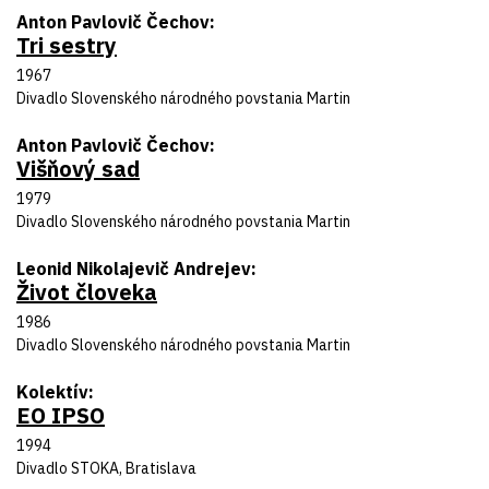
Autor predlohy
Anton Pavlovič Čechov
Tri sestry
Názov inscenácie
Rok uvedenia
1967
Divadlo
Divadlo Slovenského národného povstania Martin
Autor predlohy
Anton Pavlovič Čechov
Višňový sad
Názov inscenácie
Rok uvedenia
1979
Divadlo
Divadlo Slovenského národného povstania Martin
Autor predlohy
Leonid Nikolajevič Andrejev
Život človeka
Názov inscenácie
Rok uvedenia
1986
Divadlo
Divadlo Slovenského národného povstania Martin
Autor predlohy
Kolektív
EO IPSO
Názov inscenácie
Rok uvedenia
1994
Divadlo
Divadlo STOKA, Bratislava