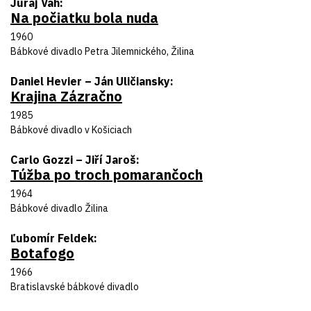
Autor predlohy
Juraj Váh
Na počiatku bola nuda
Názov inscenácie
Rok uvedenia
1960
Divadlo
Bábkové divadlo Petra Jilemnického, Žilina
Autor predlohy
Daniel Hevier – Ján Uličiansky
Krajina Zázračno
Názov inscenácie
Rok uvedenia
1985
Divadlo
Bábkové divadlo v Košiciach
Autor predlohy
Carlo Gozzi – Jiří Jaroš
Túžba po troch pomarančoch
Názov inscenácie
Rok uvedenia
1964
Divadlo
Bábkové divadlo Žilina
Autor predlohy
Ľubomír Feldek
Botafogo
Názov inscenácie
Rok uvedenia
1966
Divadlo
Bratislavské bábkové divadlo