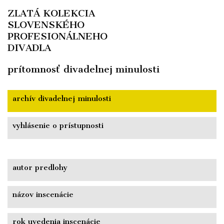
ZLATÁ
KOLEKCIA
SLOVENSKÉHO
PROFESIONÁLNEHO
DIVADLA
prítomnosť
divadelnej
minulosti
archív
divadelnej
minulosti
vyhlásenie
o prístupnosti
autor predlohy
názov inscenácie
rok uvedenia inscenácie