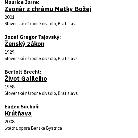
Autor predlohy
Maurice Jarre
Zvonár z chrámu Matky Božej
Názov inscenácie
Rok uvedenia
2001
Divadlo
Slovenské národné divadlo, Bratislava
Autor predlohy
Jozef Gregor Tajovský
Ženský zákon
Názov inscenácie
Rok uvedenia
1929
Divadlo
Slovenské národné divadlo, Bratislava
Autor predlohy
Bertolt Brecht
Život Galileiho
Názov inscenácie
Rok uvedenia
1958
Divadlo
Slovenské národné divadlo, Bratislava
Autor predlohy
Eugen Suchoň
Krútňava
Názov inscenácie
Rok uvedenia
2008
Divadlo
Štátna opera Banská Bystrica