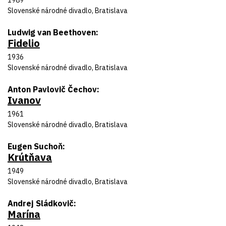
1989
Divadlo
Slovenské národné divadlo, Bratislava
Autor predlohy
Ludwig van Beethoven
Fidelio
Názov inscenácie
Rok uvedenia
1936
Divadlo
Slovenské národné divadlo, Bratislava
Autor predlohy
Anton Pavlovič Čechov
Ivanov
Názov inscenácie
Rok uvedenia
1961
Divadlo
Slovenské národné divadlo, Bratislava
Autor predlohy
Eugen Suchoň
Krútňava
Názov inscenácie
Rok uvedenia
1949
Divadlo
Slovenské národné divadlo, Bratislava
Autor predlohy
Andrej Sládkovič
Marína
Názov inscenácie