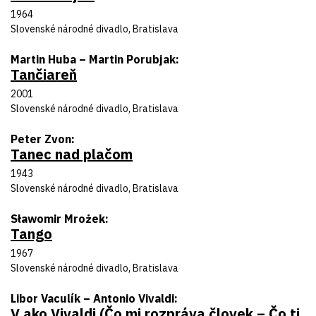
Rok uvedenia
1964
Divadlo
Slovenské národné divadlo, Bratislava
Autor predlohy
Martin Huba – Martin Porubjak
Tančiareň
Názov inscenácie
Rok uvedenia
2001
Divadlo
Slovenské národné divadlo, Bratislava
Autor predlohy
Peter Zvon
Tanec nad plačom
Názov inscenácie
Rok uvedenia
1943
Divadlo
Slovenské národné divadlo, Bratislava
Autor predlohy
Sławomir Mrożek
Tango
Názov inscenácie
Rok uvedenia
1967
Divadlo
Slovenské národné divadlo, Bratislava
Autor predlohy
Libor Vaculík – Antonio Vivaldi
V ako Vivaldi (Čo mi rozpráva človek – Čo ti
Názov inscenácie