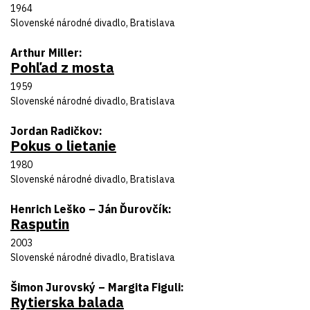
Rok uvedenia
1964
Divadlo
Slovenské národné divadlo, Bratislava
Autor predlohy
Arthur Miller
Pohľad z mosta
Názov inscenácie
Rok uvedenia
1959
Divadlo
Slovenské národné divadlo, Bratislava
Autor predlohy
Jordan Radičkov
Pokus o lietanie
Názov inscenácie
Rok uvedenia
1980
Divadlo
Slovenské národné divadlo, Bratislava
Autor predlohy
Henrich Leško – Ján Ďurovčík
Rasputin
Názov inscenácie
Rok uvedenia
2003
Divadlo
Slovenské národné divadlo, Bratislava
Autor predlohy
Šimon Jurovský – Margita Figuli
Rytierska balada
Názov inscenácie