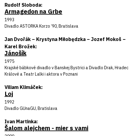
Autor predlohy
Rudolf Sloboda
Armagedon na Grbe
Názov inscenácie
Rok uvedenia
1993
Divadlo
Divadlo ASTORKA Korzo ’90, Bratislava
Autor predlohy
Jan Dvořák – Krystyna Miłobędzka – Jozef Mokoš –
Karel Brožek
Jánošík
Názov inscenácie
Rok uvedenia
1975
Divadlo
Krajské bábkové divadlo v Banskej Bystrici a Divadlo Drak, Hradec
Králové a Teatr Lalki i aktora v Poznani
Autor predlohy
Viliam Klimáček
Loj
Názov inscenácie
Rok uvedenia
1992
Divadlo
Divadlo GUnaGU, Bratislava
Autor predlohy
Ivan Martinka
Šalom alejchem - mier s vami
Názov inscenácie