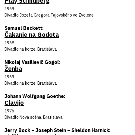
Play Strindberg
Rok uvedenia
1969
Divadlo
Divadlo Jozefa Gregora Tajovského vo Zvolene
Autor predlohy
Samuel Beckett
Čakanie na Godota
Názov inscenácie
Rok uvedenia
1968
Divadlo
Divadlo na korze, Bratislava
Autor predlohy
Nikolaj Vasilievič Gogoľ
Ženba
Názov inscenácie
Rok uvedenia
1969
Divadlo
Divadlo na korze, Bratislava
Autor predlohy
Johann Wolfgang Goethe
Clavijo
Názov inscenácie
Rok uvedenia
1976
Divadlo
Divadlo Nová scéna, Bratislava
Autor predlohy
Jerry Bock – Joseph Stein – Sheldon Harnick