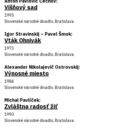
Autor predlohy
Anton Pavlovič Čechov
Višňový sad
Názov inscenácie
Rok uvedenia
1995
Divadlo
Slovenské národné divadlo, Bratislava
Autor predlohy
Igor Stravinskij – Pavel Šmok
Vták Ohnivák
Názov inscenácie
Rok uvedenia
1973
Divadlo
Slovenské národné divadlo, Bratislava
Autor predlohy
Alexander Nikolajevič Ostrovskij
Výnosné miesto
Názov inscenácie
Rok uvedenia
1984
Divadlo
Slovenské národné divadlo, Bratislava
Autor predlohy
Michal Pavlíček
Zvláštna radosť žiť
Názov inscenácie
Rok uvedenia
1990
Divadlo
Slovenské národné divadlo, Bratislava