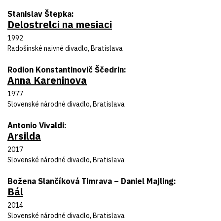
Autor predlohy
Stanislav Štepka
Delostrelci na mesiaci
Názov inscenácie
Rok uvedenia
1992
Divadlo
Radošinské naivné divadlo, Bratislava
Autor predlohy
Rodion Konstantinovič Ščedrin
Anna Kareninova
Názov inscenácie
Rok uvedenia
1977
Divadlo
Slovenské národné divadlo, Bratislava
Autor predlohy
Antonio Vivaldi
Arsilda
Názov inscenácie
Rok uvedenia
2017
Divadlo
Slovenské národné divadlo, Bratislava
Autor predlohy
Božena Slančíková Timrava – Daniel Majling
Bál
Názov inscenácie
Rok uvedenia
2014
Divadlo
Slovenské národné divadlo, Bratislava