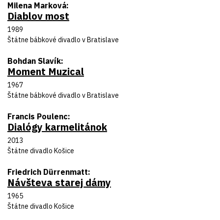
Autor predlohy
Milena Marková
Diablov most
Názov inscenácie
Rok uvedenia
1989
Divadlo
Štátne bábkové divadlo v Bratislave
Autor predlohy
Bohdan Slavík
Moment Muzical
Názov inscenácie
Rok uvedenia
1967
Divadlo
Štátne bábkové divadlo v Bratislave
Autor predlohy
Francis Poulenc
Dialógy karmelitánok
Názov inscenácie
Rok uvedenia
2013
Divadlo
Štátne divadlo Košice
Autor predlohy
Friedrich Dürrenmatt
Návšteva starej dámy
Názov inscenácie
Rok uvedenia
1965
Divadlo
Štátne divadlo Košice