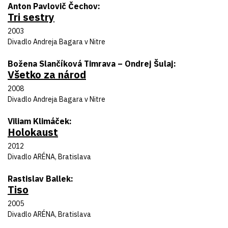
Autor predlohy
Anton Pavlovič Čechov
Tri sestry
Názov inscenácie
Rok uvedenia
2003
Divadlo
Divadlo Andreja Bagara v Nitre
Autor predlohy
Božena Slančíková Timrava – Ondrej Šulaj
Všetko za národ
Názov inscenácie
Rok uvedenia
2008
Divadlo
Divadlo Andreja Bagara v Nitre
Autor predlohy
Viliam Klimáček
Holokaust
Názov inscenácie
Rok uvedenia
2012
Divadlo
Divadlo ARÉNA, Bratislava
Autor predlohy
Rastislav Ballek
Tiso
Názov inscenácie
Rok uvedenia
2005
Divadlo
Divadlo ARÉNA, Bratislava