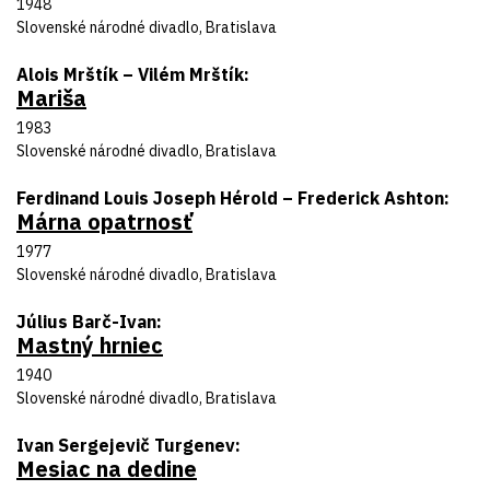
Rok uvedenia
1948
Divadlo
Slovenské národné divadlo, Bratislava
Autor predlohy
Alois Mrštík – Vilém Mrštík
Mariša
Názov inscenácie
Rok uvedenia
1983
Divadlo
Slovenské národné divadlo, Bratislava
Autor predlohy
Ferdinand Louis Joseph Hérold – Frederick Ashton
Márna opatrnosť
Názov inscenácie
Rok uvedenia
1977
Divadlo
Slovenské národné divadlo, Bratislava
Autor predlohy
Július Barč-Ivan
Mastný hrniec
Názov inscenácie
Rok uvedenia
1940
Divadlo
Slovenské národné divadlo, Bratislava
Autor predlohy
Ivan Sergejevič Turgenev
Mesiac na dedine
Názov inscenácie