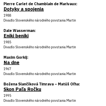
Autor predlohy
Pierre Carlet de Chamblain de Marivaux
Dotyky a spojenia
Názov inscenácie
Rok uvedenia
1988
Divadlo
Divadlo Slovenského národného povstania Martin
Autor predlohy
Dale Wasserman
Eniki beniki
Názov inscenácie
Rok uvedenia
1985
Divadlo
Divadlo Slovenského národného povstania Martin
Autor predlohy
Maxim Gorkij
Na dne
Názov inscenácie
Rok uvedenia
1967
Divadlo
Divadlo Slovenského národného povstania Martin
Autor predlohy
Božena Slančíková Timrava – Matúš Oľha
Skon Paľa Ročku
Názov inscenácie
Rok uvedenia
1995
Divadlo
Divadlo Slovenského národného povstania Martin