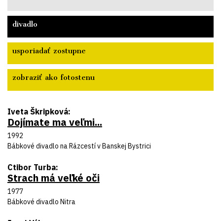
divadlo
usporiadať zostupne
zobraziť ako fotostenu
Autor predlohy
Iveta Škripková
Dojímate ma veľmi...
Názov inscenácie
Rok uvedenia
1992
Divadlo
Bábkové divadlo na Rázcestí v Banskej Bystrici
Autor predlohy
Ctibor Turba
Strach má veľké oči
Názov inscenácie
Rok uvedenia
1977
Divadlo
Bábkové divadlo Nitra