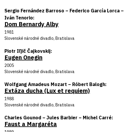
Autor predlohy
Sergio Fernández Barroso – Federico García Lorca –
Iván Tenorio
Dom Bernardy Alby
Názov inscenácie
Rok uvedenia
1981
Divadlo
Slovenské národné divadlo, Bratislava
Autor predlohy
Piotr Iľjič Čajkovskij
Eugen Onegin
Názov inscenácie
Rok uvedenia
2005
Divadlo
Slovenské národné divadlo, Bratislava
Autor predlohy
Wolfgang Amadeus Mozart – Róbert Balogh
Extáza ducha (Lux et requiem)
Názov inscenácie
Rok uvedenia
1988
Divadlo
Slovenské národné divadlo, Bratislava
Autor predlohy
Charles Gounod – Jules Barbier – Michel Carré
Faust a Margaréta
Názov inscenácie
Rok uvedenia