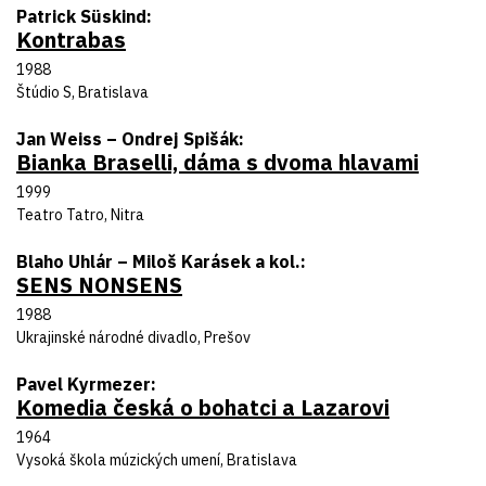
Autor predlohy
Patrick Süskind
Kontrabas
Názov inscenácie
Rok uvedenia
1988
Divadlo
Štúdio S, Bratislava
Autor predlohy
Jan Weiss – Ondrej Spišák
Bianka Braselli, dáma s dvoma hlavami
Názov inscenácie
Rok uvedenia
1999
Divadlo
Teatro Tatro, Nitra
Autor predlohy
Blaho Uhlár – Miloš Karásek a kol.
SENS NONSENS
Názov inscenácie
Rok uvedenia
1988
Divadlo
Ukrajinské národné divadlo, Prešov
Autor predlohy
Pavel Kyrmezer
Komedia česká o bohatci a Lazarovi
Názov inscenácie
Rok uvedenia
1964
Divadlo
Vysoká škola múzických umení, Bratislava