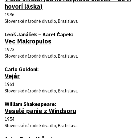
hovorí láska)
Rok uvedenia
1986
Divadlo
Slovenské národné divadlo, Bratislava
Autor predlohy
Leoš Janáček – Karel Čapek
Vec Makropulos
Názov inscenácie
Rok uvedenia
1973
Divadlo
Slovenské národné divadlo, Bratislava
Autor predlohy
Carlo Goldoni
Vejár
Názov inscenácie
Rok uvedenia
1961
Divadlo
Slovenské národné divadlo, Bratislava
Autor predlohy
William Shakespeare
Veselé panie z Windsoru
Názov inscenácie
Rok uvedenia
1954
Divadlo
Slovenské národné divadlo, Bratislava