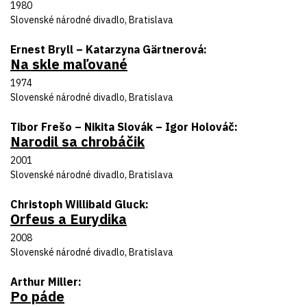
Rok uvedenia
1980
Divadlo
Slovenské národné divadlo, Bratislava
Autor predlohy
Ernest Bryll – Katarzyna Gärtnerová
Na skle maľované
Názov inscenácie
Rok uvedenia
1974
Divadlo
Slovenské národné divadlo, Bratislava
Autor predlohy
Tibor Frešo – Nikita Slovák – Igor Holováč
Narodil sa chrobáčik
Názov inscenácie
Rok uvedenia
2001
Divadlo
Slovenské národné divadlo, Bratislava
Autor predlohy
Christoph Willibald Gluck
Orfeus a Eurydika
Názov inscenácie
Rok uvedenia
2008
Divadlo
Slovenské národné divadlo, Bratislava
Autor predlohy
Arthur Miller
Po páde
Názov inscenácie