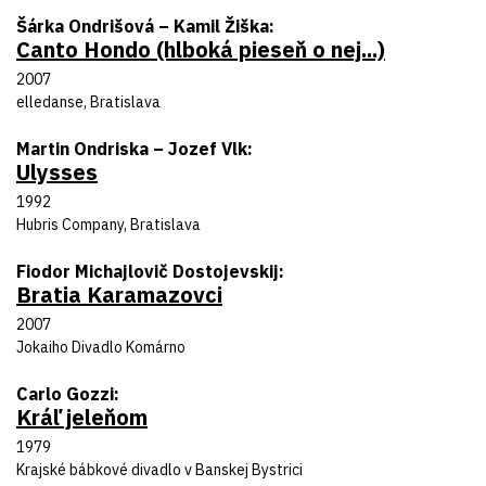
Autor predlohy
Šárka Ondrišová – Kamil Žiška
Canto Hondo (hlboká pieseň o nej...)
Názov inscenácie
Rok uvedenia
2007
Divadlo
elledanse, Bratislava
Autor predlohy
Martin Ondriska – Jozef Vlk
Ulysses
Názov inscenácie
Rok uvedenia
1992
Divadlo
Hubris Company, Bratislava
Autor predlohy
Fiodor Michajlovič Dostojevskij
Bratia Karamazovci
Názov inscenácie
Rok uvedenia
2007
Divadlo
Jokaiho Divadlo Komárno
Autor predlohy
Carlo Gozzi
Kráľ jeleňom
Názov inscenácie
Rok uvedenia
1979
Divadlo
Krajské bábkové divadlo v Banskej Bystrici