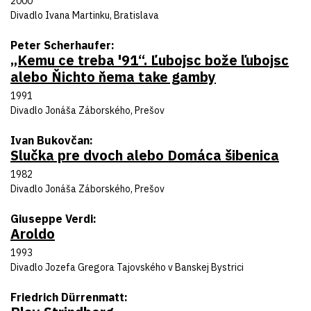
Rok uvedenia
2000
Divadlo
Divadlo Ivana Martinku, Bratislava
Autor predlohy
Peter Scherhaufer
„Kemu ce treba '91“. Ľubojsc bože ľubojsc
Názov inscenácie
alebo Ňichto ňema take gamby
Rok uvedenia
1991
Divadlo
Divadlo Jonáša Záborského, Prešov
Autor predlohy
Ivan Bukovčan
Slučka pre dvoch alebo Domáca šibenica
Názov inscenácie
Rok uvedenia
1982
Divadlo
Divadlo Jonáša Záborského, Prešov
Autor predlohy
Giuseppe Verdi
Aroldo
Názov inscenácie
Rok uvedenia
1993
Divadlo
Divadlo Jozefa Gregora Tajovského v Banskej Bystrici
Autor predlohy
Friedrich Dürrenmatt
Názov inscenácie