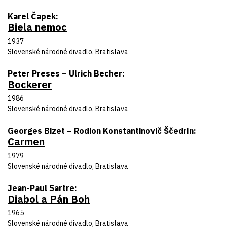
Autor predlohy
Karel Čapek
Biela nemoc
Názov inscenácie
Rok uvedenia
1937
Divadlo
Slovenské národné divadlo, Bratislava
Autor predlohy
Peter Preses – Ulrich Becher
Bockerer
Názov inscenácie
Rok uvedenia
1986
Divadlo
Slovenské národné divadlo, Bratislava
Autor predlohy
Georges Bizet – Rodion Konstantinovič Ščedrin
Carmen
Názov inscenácie
Rok uvedenia
1979
Divadlo
Slovenské národné divadlo, Bratislava
Autor predlohy
Jean-Paul Sartre
Diabol a Pán Boh
Názov inscenácie
Rok uvedenia
1965
Divadlo
Slovenské národné divadlo, Bratislava