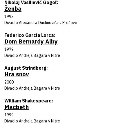
Autor predlohy
Nikolaj Vasilievič Gogoľ
Ženba
Názov inscenácie
Rok uvedenia
1993
Divadlo
Divadlo Alexandra Duchnoviča v Prešove
Autor predlohy
Federico García Lorca
Dom Bernardy Alby
Názov inscenácie
Rok uvedenia
1979
Divadlo
Divadlo Andreja Bagara v Nitre
Autor predlohy
August Strindberg
Hra snov
Názov inscenácie
Rok uvedenia
2000
Divadlo
Divadlo Andreja Bagara v Nitre
Autor predlohy
William Shakespeare
Macbeth
Názov inscenácie
Rok uvedenia
1999
Divadlo
Divadlo Andreja Bagara v Nitre