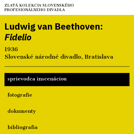
ZLATÁ
KOLEKCIA
SLOVENSKÉHO
PROFESIONÁLNEHO
DIVADLA
Ludwig van Beethoven:
Fidelio
1936
Slovenské národné divadlo, Bratislava
sprievodca inscenáciou
fotografie
dokumenty
bibliografia