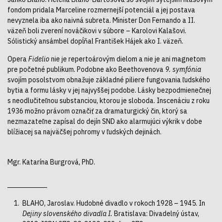
fondom pridala Marceline rozmernejší potenciál a jej postava
nevyznela iba ako naivná subreta. Minister Don Fernando a II.
väzeň boli zverení nováčikovi v súbore – Karolovi Kalašovi.
Sólistický ansámbel dopĺňal František Hájek ako I. väzeň.
Opera
Fidelio
nie je repertoárovým dielom a nie je ani magnetom
pre početné publikum. Podobne ako Beethovenova
9. symfónia
svojím posolstvom obnažuje základné piliere fungovania ľudského
bytia a formu lásky v jej najvyššej podobe. Lásky bezpodmienečnej
s neodlučiteľnou substanciou, ktorou je sloboda. Inscenáciu z roku
1936 možno právom označiť za dramaturgický čin, ktorý sa
nezmazateľne zapísal do dejín SND ako alarmujúci výkrik v dobe
blížiacej sa najväčšej pohromy v ľudských dejinách.
Mgr. Katarína Burgrová, PhD.
BLAHO, Jaroslav. Hudobné divadlo v rokoch 1928 – 1945. In
Dejiny slovenského divadla I.
Bratislava: Divadelný ústav,