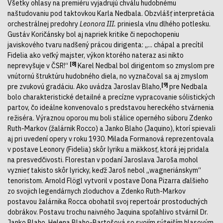
Všetky ohlasy na premiéru vyjadrujú chválu hudobnému
naštudovaniu pod taktovkou Karla Nedbala. Obzvlášť interpretácia
orchestrálnej predohry
Leonora III.
priniesla vlnu dlhého potlesku.
Gustáv Koričánsky bol aj napriek kritike či nepochopeniu
javiskového tvaru nadšený prácou dirigenta: „... chápal a precítil
Fidelia ako veľký majster, výkon ktorého nateraz asi nikto
[8]
neprevyšuje v ČSR!“
Karel Nedbal bol dirigentom so zmyslom pre
vnútornú štruktúru hudobného diela, no vyznačoval sa aj zmyslom
[9]
pre zvukovú gradáciu. Ako uvádza Jaroslav Blaho,
pre Nedbala
bolo charakteristické detailné a precízne vypracovanie sólistických
partov, čo ideálne konvenovalo s predstavou hereckého stvárnenia
režiséra. Výraznou oporou mu boli stálice operného súboru Zdenko
Ruth-Markov (žalárnik Rocco) a Janko Blaho (Jaquino), ktorí spievali
aj pri uvedení opery v roku 1930. Milada Formanová reprezentovala
v postave Leonory (Fidelia) skôr lyriku a mäkkosť, ktorá jej pridala
na presvedčivosti. Florestan v podaní Jaroslava Jaroša mohol
vyznieť takisto skôr lyricky, keďž Jaroš nebol „wagneriánskym“
tenoristom. Arnold Flögl vytvoril v postave Dona Pizarra ďalšieho
zo svojich legendárnych zloduchov a Zdenko Ruth-Markov
postavou žalárnika Rocca obohatil svoj repertoár prostoduchých
dobrákov. Postavu trochu naivného Jaquina spoľahlivo stvárnil Dr.
Janko Blaho. Helena Blaho-Bartošová so svojím sýtejším hlasovým