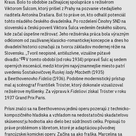
Kraus. Bolo to obdobie začínajúcej spolupráce s režisérom
Viktorom Šulcom, ktorý prišiel z Prahy na pozvanie vtedajšieho
riaditeľa Antonína Drašara. Bol to práve on, kto odhalil potenciál
tohto mladého českého divadelníka. Po rozdelení Činohry SND na
slovenskú a českú poveril Viktora Šulca vedením českého súboru,
kde začal úspešne režírovať. Jeho režisérska práca bola výrazným
odklonom od zaužívanej klasicko-romantickej koncepcie a dnes ho
divadelní historici označujú za tvorcu základov modernej réžie na
Slovensku. „Tvoril neopisné, antiiluzívne, vizuálne pútavé
[1]
divadlo.“
V tomto období (od roku 1934) pripravil Šulc aj sedem
operných inscenácií, medzi ktorými najvýznamnejšie miesto patrí
uvedeniu Šostakovičovej
Ruskej lady Macbeth
(1935)
a Beethovenovho
Fidelia
(1936). Podobne modernistický prístup
mal aj scénograf František Tröster, ktorý dokonale vizualizoval
režisérove myšlienky. Za výpravu k
Fideliovi
získal Tröster v roku
1937 Grand Prix Paris.
Prísni znalci sa na Beethovenovu jedinú operu pozerajú z technicko-
kompozičného hľadiska a vzhľadom na nedostatočnú skadateľovu
skúsenosť ju hodnotia ako dielo bez súdržnosti celku. Pripisujú to
práve problémom s libretom, ktoré je adaptáciou pôvodnej
francúzskej komickej opery. Začína sa ako fraška. Marcelina sa