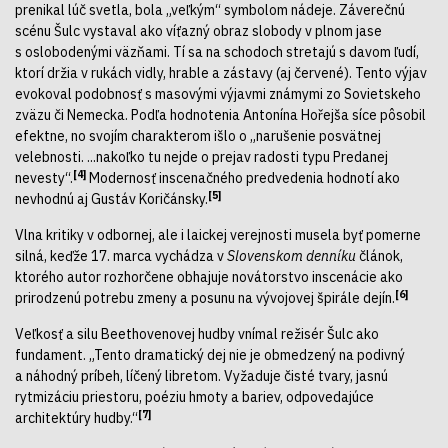
prenikal lúč svetla, bola „veľkým“ symbolom nádeje. Záverečnú
scénu Šulc vystaval ako víťazný obraz slobody v plnom jase
s oslobodenými väzňami. Tí sa na schodoch stretajú s davom ľudí,
ktorí držia v rukách vidly, hrable a zástavy (aj červené). Tento výjav
evokoval podobnosť s masovými výjavmi známymi zo Sovietskeho
zväzu či Nemecka. Podľa hodnotenia Antonína Hořejša síce pôsobil
efektne, no svojím charakterom išlo o „narušenie posvätnej
velebnosti. ...nakoľko tu nejde o prejav radosti typu Predanej
[4]
nevesty“.
Modernosť inscenačného predvedenia hodnotí ako
[5]
nevhodnú aj Gustáv Koričánsky.
Vlna kritiky v odbornej, ale i laickej verejnosti musela byť pomerne
silná, keďže 17. marca vychádza v
Slovenskom denníku
článok,
ktorého autor rozhorčene obhajuje novátorstvo inscenácie ako
[6]
prirodzenú potrebu zmeny a posunu na vývojovej špirále dejín.
Veľkosť a silu Beethovenovej hudby vnímal režisér Šulc ako
fundament. „Tento dramatický dej nie je obmedzený na podivný
a náhodný príbeh, líčený libretom. Vyžaduje čisté tvary, jasnú
rytmizáciu priestoru, poéziu hmoty a bariev, odpovedajúce
[7]
architektúry hudby.“