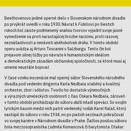
Beethovenovo jediné operné dielo v Slovenskom národnom divadle
po prvýkrát uviedli v roku 1930. Návrat k
Fideliovi
po šiestich
rokoch bol zaiste podmienený snahou tvorcov vyjadriť svoje jasné
vymedzenie sa proti narastajúcej hrozbe nacizmu, proti rasovej
neznášanlivosti a nenávisti akéhokoľvek druhu. V tomto období
operu uvádza aj Arturo Toscanini v Salzburgu. Tento čin bol
prejavom silnej túžby po návrate k humanistickým ideálom
a demokratickým zásadám občianskej spoločnosti, za ktoré musí aj
umenie neustále bojovať.
V čase vzniku inscenácie mal operný súbor Slovenského národného
divadla pod vedením dirigenta Karla Nedbala stabilný a kvalitný
orchester, zbor i sólistov. Tvorilo ho dostatok výnimočných
a výrazných umeleckých osobností z čias Oskara Nedbala, zároveň
v tomto období prichádzajú do súboru ďalší mladí speváci. So svojím
lyrickým basom medzi nich patril viedenský rodák Karel Kalaš, ktorý
nastúpil do súboru v roku 1934, no po piatich sezónach pokračoval
vo svojej kariére v Národnom divadle v Prahe. Ďalšou posilou súboru
bola mezzosopranistka Ľudmila Komancová či barytonista Otakar