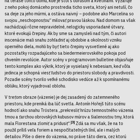
na terase tohto domu, kde je stôl s obrusom a kvetinami. Vyžaruje
z neho pokoj domáceho prostredia ticho sveta, ktorý ani netuší, čo
sa deje za jeho múrmi, a ostáva naivný – podobne ako Marcelina so
svojou „neschopnosťou“ milovať pravou láskou. Nad domom sa však
nachádzajú rôzne nepravidelné, nelogicky usporiadané útvary,
ktoré evokujú črepiny. Ak by sme sa zamysleli nad tým, či autori
inscenácie mali snahu zohľadniť aj obdobie a okolnosti vzniku
operného diela, mohli by byť tieto črepiny vysvetlené aj ako
pozostatky rozpadajúceho sa biedermeierovského pokoja pod
chvením revolúcie. Autor scény v programovom bulletine objasňuje
tento komplex ako výkrik, ktorý je vysielaný k nebesiam, keď vôľa
jedinca je schopná viesť ľudstvo do priestoru slobody a pravdivosti.
Pozadie scény tvorilo veľké schodisko vedúce až k spomínanému
oblúku, ktorý vyjadroval oblohu.
V treťom obraze (väzenie) je dej zasadený do zatemneného
priestoru, kde preniká iba lúč svetla. Antonín Hořejš túto scénu
hodnotí ako snahu Tröstera „prekresliť hrúzu temnostného väzenia
tmou a ťarchou obrovských kubusov múrov a šialenosťou tmy, ktorá
[3]
mala Florestana zlomiť a pridusiť“.
Zdá sa mu však, že na to
použil príliš veľa foriem a nespočítateľných línií, ale i malých
detailov. Píše o diere do väzenia, no práve táto diera, cez ktorú