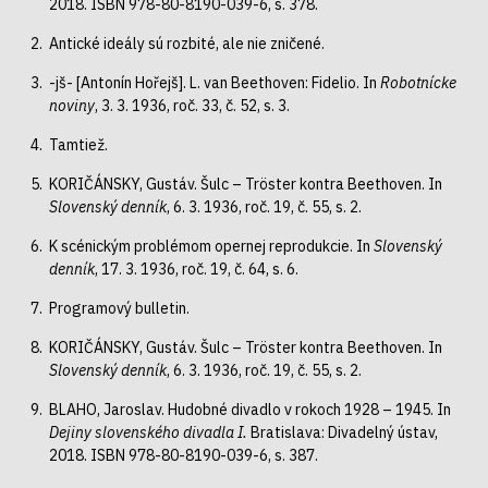
2018. ISBN 978-80-8190-039-6, s. 378.
Antické ideály sú rozbité, ale nie zničené.
-jš- [Antonín Hořejš]. L. van Beethoven: Fidelio. In
Robotnícke
noviny
, 3. 3. 1936, roč. 33, č. 52, s. 3.
Tamtiež.
KORIČÁNSKY, Gustáv. Šulc – Tröster kontra Beethoven. In
Slovenský denník
, 6. 3. 1936, roč. 19, č. 55, s. 2.
K scénickým problémom opernej reprodukcie. In
Slovenský
denník
, 17. 3. 1936, roč. 19, č. 64, s. 6.
Programový bulletin.
KORIČÁNSKY, Gustáv. Šulc – Tröster kontra Beethoven. In
Slovenský denník
, 6. 3. 1936, roč. 19, č. 55, s. 2.
BLAHO, Jaroslav. Hudobné divadlo v rokoch 1928 – 1945. In
Dejiny slovenského divadla I.
Bratislava: Divadelný ústav,
2018. ISBN 978-80-8190-039-6, s. 387.