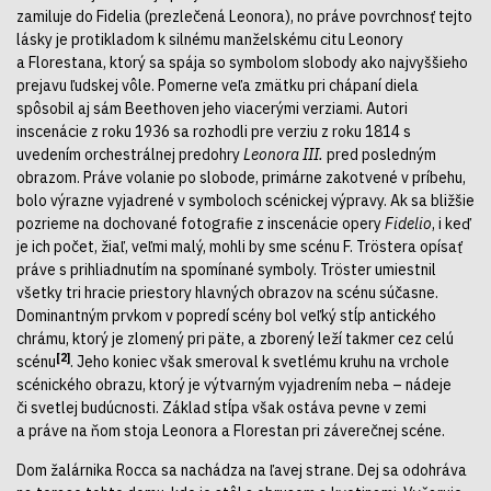
zamiluje do Fidelia (prezlečená Leonora), no práve povrchnosť tejto
lásky je protikladom k silnému manželskému citu Leonory
a Florestana, ktorý sa spája so symbolom slobody ako najvyššieho
prejavu ľudskej vôle. Pomerne veľa zmätku pri chápaní diela
spôsobil aj sám Beethoven jeho viacerými verziami. Autori
inscenácie z roku 1936 sa rozhodli pre verziu z roku 1814 s
uvedením orchestrálnej predohry
Leonora III.
pred posledným
obrazom. Práve volanie po slobode, primárne zakotvené v príbehu,
bolo výrazne vyjadrené v symboloch scénickej výpravy. Ak sa bližšie
pozrieme na dochované fotografie z inscenácie opery
Fidelio
, i keď
je ich počet, žiaľ, veľmi malý, mohli by sme scénu F. Tröstera opísať
práve s prihliadnutím na spomínané symboly. Tröster umiestnil
všetky tri hracie priestory hlavných obrazov na scénu súčasne.
Dominantným prvkom v popredí scény bol veľký stĺp antického
chrámu, ktorý je zlomený pri päte, a zborený leží takmer cez celú
[2]
scénu
. Jeho koniec však smeroval k svetlému kruhu na vrchole
scénického obrazu, ktorý je výtvarným vyjadrením neba – nádeje
či svetlej budúcnosti. Základ stĺpa však ostáva pevne v zemi
a práve na ňom stoja Leonora a Florestan pri záverečnej scéne.
Dom žalárnika Rocca sa nachádza na ľavej strane. Dej sa odohráva